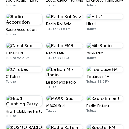
100% Radio - Love
100% Radio - Summer Hit
La Grosse Tambouille
Tuluza
Tuluza
Tuluza
Radio Kol Aviv
Hits 1
Tuluza 101.0 FM
Tuluza
Radio Accordéon
Tuluza
Canal Sud
Radio FMR
Mil-Radio
Tuluza 92.2 FM
Tuluza 89.1 FM
Tuluza
C'Tubes
Toulouse FM
Tuluza
Tuluza 92.6 FM
Le Bon Mix Radio
Tuluza
MAXXI Sud
Radio Enfant
Tuluza
Tuluza
Hits 1 Clubbing Party
Tuluza