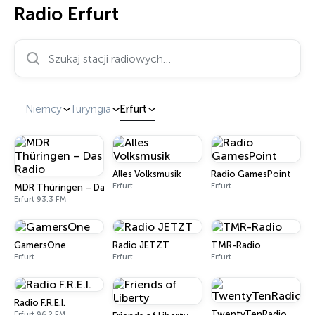
Radio Erfurt
Szukaj stacji radiowych…
Niemcy
Turyngia
Erfurt
Alles Volksmusik
Radio GamesPoint
Erfurt
Erfurt
MDR Thüringen – Das Radio
Erfurt 93.3 FM
GamersOne
Radio JETZT
TMR-Radio
Erfurt
Erfurt
Erfurt
Radio F.R.E.I.
TwentyTenRadio
Erfurt 96.2 FM