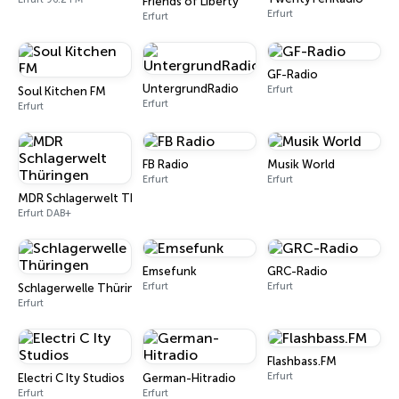
Friends of Liberty
Erfurt
Erfurt
GF-Radio
UntergrundRadio
Erfurt
Soul Kitchen FM
Erfurt
Erfurt
FB Radio
Musik World
Erfurt
Erfurt
MDR Schlagerwelt Thüringen
Erfurt DAB+
Emsefunk
GRC-Radio
Erfurt
Erfurt
Schlagerwelle Thüringen
Erfurt
Flashbass.FM
Erfurt
Electri C Ity Studios
German-Hitradio
Erfurt
Erfurt