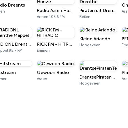
dio Dreents
Om
Radio Aa en Hunze
Piraten uit Drenthe
sen
Ass
Annen 105.6 FM
Beilen
Kleine Ariando
BE
RADIONL Drenthe Meppel
RICK FM - HITRADIO
Hoogeveen
Em
ppel 95.7 FM
Emmen
tstream
Gewoon Radio
Pl
DrentsePiratenTeam
men
Assen
Ass
Hoogeveen