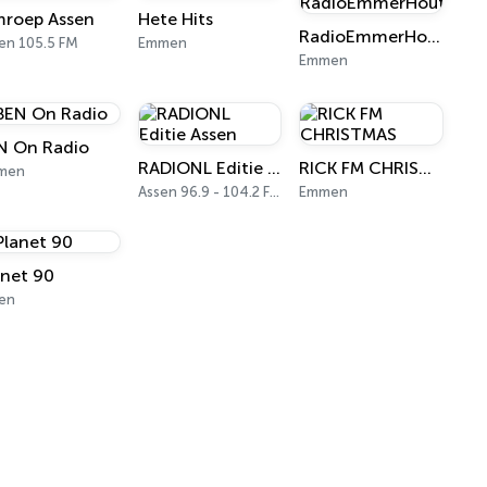
roep Assen
Hete Hits
RadioEmmerHout
en 105.5 FM
Emmen
Emmen
N On Radio
RADIONL Editie Assen
RICK FM CHRISTMAS
men
Assen 96.9 - 104.2 FM
Emmen
anet 90
en