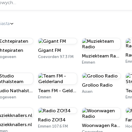
iasta
htepiraten
Gigant FM
Ra
Muziekteam Radio
ogeveen
Coevorden 97.3 FM
Em
Emmen
Grolloo Radio
Studio Nathalsteam
Team FM - Gelderland
Assen
ogeveen
Emmen
Radio ZO!34
Fa
ziekknallers.nl
Woonwagen Radio
Emmen 107.6 FM
Ho
men
Coevorden