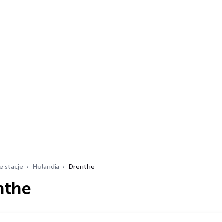
e stacje
Holandia
Drenthe
nthe
ch…