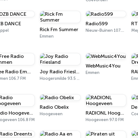
ZB DANCE
Radio599
RT
Rick Fm Summer
ppel
Nieuw-Buinen 107.7 FM
Me
Emmen
WebMusic4You
Free Radio Emmen
Joy Radio Friesland
Emmen
men 106.7 FM
Hoogersmilde 93.5 FM
Em
Radio Obelix
De
Radio Hoogeveen
RADIONL Hoogeveen
Hoogeveen
Co
ogeveen 106.8 FM
Hoogeveen 97.0 FM