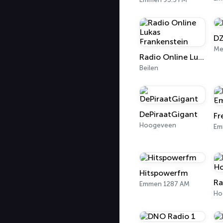
D
Me
Radio Online Lukas Frankenstein
Beilen
DePiraatGigant
Hoogeveen
Em
Hitspowerfm
Emmen 1287 AM
Ho