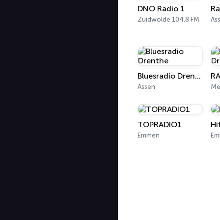
DNO Radio 1
Ra
Zuidwolde 104.8 FM
As
Bluesradio Drenthe
Assen
Me
TOPRADIO1
Hi
Emmen
Em