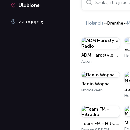
Ulubione
Zaloguj się
Holandia
Drenthe
M
Ec
ADM Hardstyle Radio
Ho
Assen
Radio Woppa
Hoogeveen
Ho
Mu
Team FM - Hitradio
Em
Emmen 93.5 FM