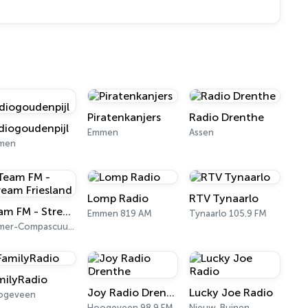
Piratenkanjers
Radio Drenthe
diogoudenpijl
Emmen
Assen
men
Lomp Radio
RTV Tynaarlo
Team FM - Stream Friesland
Emmen 819 AM
Tynaarlo 105.9 FM
Emmer-Compascuum 104.7 FM
milyRadio
Joy Radio Drenthe
Lucky Joe Radio
ogeveen
Hoogeveen 98.9 FM
Nieuw-Buinen