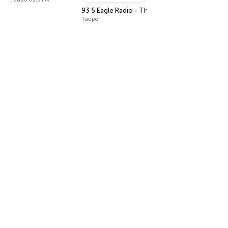
93 5 Eagle Radio - The True Alternative
Taupō