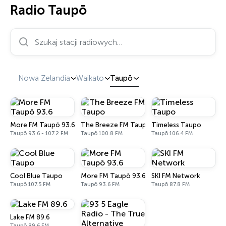
Radio Taupō
Szukaj stacji radiowych…
Nowa Zelandia
Waikato
Taupō
More FM Taupō 93.6
The Breeze FM Taupo
Timeless Taupo
Taupō 93.6 - 107.2 FM
Taupō 100.8 FM
Taupō 106.4 FM
Cool Blue Taupo
More FM Taupō 93.6
SKI FM Network
Taupō 107.5 FM
Taupō 93.6 FM
Taupō 87.8 FM
Lake FM 89.6
Taupō 89.6 FM