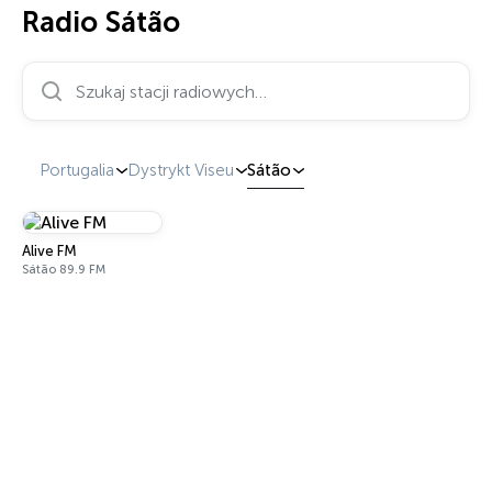
Radio Sátão
Szukaj stacji radiowych…
Portugalia
Dystrykt Viseu
Sátão
Alive FM
Sátão 89.9 FM