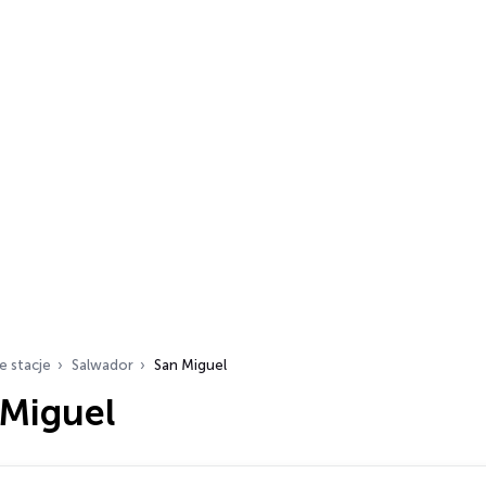
e stacje
Salwador
San Miguel
 Miguel
ch…