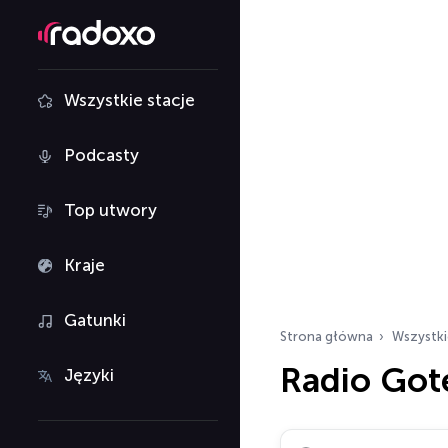
Wszystkie stacje
Podcasty
Top utwory
Kraje
Gatunki
Strona główna
Wszystki
Radio Got
Języki
Szukaj stacji radiowy