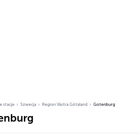
e stacje
Szwecja
Region Västra Götaland
Gotenburg
enburg
ch…