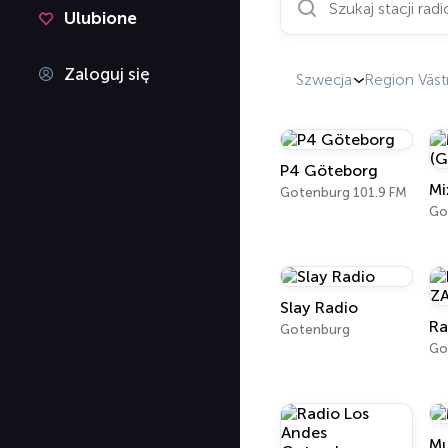
Ulubione
Zaloguj się
Szwecja
Region Väst
P4 Göteborg
Gotenburg 101.9 FM
Go
Slay Radio
Gotenburg
Go
Mu