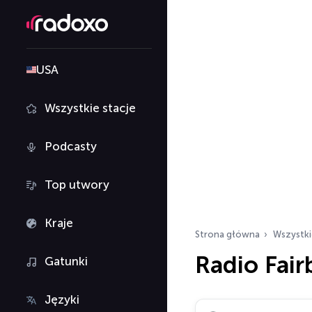
USA
Wszystkie stacje
Podcasty
Top utwory
Kraje
Strona główna
Wszystki
Radio Fair
Gatunki
Języki
Szukaj stacji radiowy