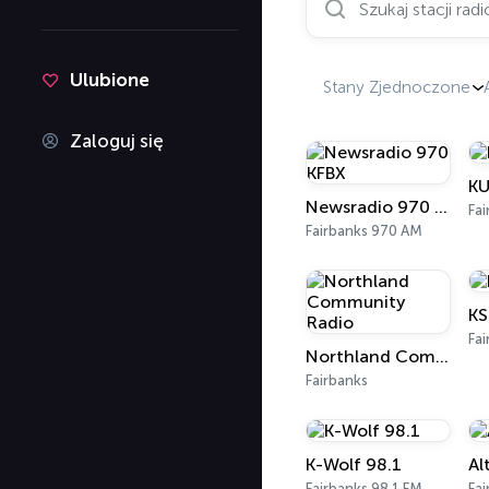
Ulubione
Stany Zjednoczone
Zaloguj się
KU
Newsradio 970 KFBX
Fai
Fairbanks 970 AM
KS
Fai
Northland Community Radio
Fairbanks
K-Wolf 98.1
Al
Fairbanks 98.1 FM
Fai