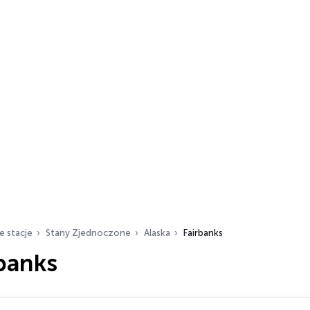
e stacje
Stany Zjednoczone
Alaska
Fairbanks
banks
ch…