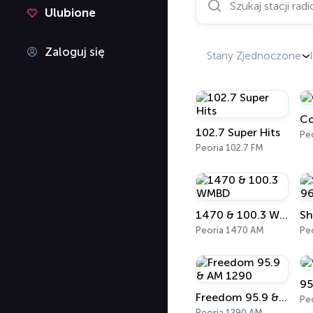
Ulubione
Zaloguj się
Stany Zjednoczone
Co
102.7 Super Hits
Pe
Peoria 102.7 FM
1470 & 100.3 WMBD
Peoria 1470 AM
Pe
95
Freedom 95.9 & AM 1290
Pe
Peoria 1290 AM