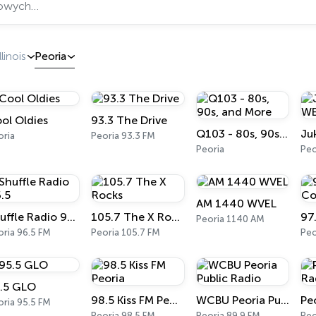
Illinois
Peoria
ol Oldies
93.3 The Drive
Q103 - 80s, 90s, and More
oria
Peoria 93.3 FM
Peoria
Peo
AM 1440 WVEL
Shuffle Radio 96.5
105.7 The X Rocks
Peoria 1140 AM
oria 96.5 FM
Peoria 105.7 FM
Peo
.5 GLO
98.5 Kiss FM Peoria
WCBU Peoria Public Radio
oria 95.5 FM
Peoria 98.5 FM
Peoria 89.9 FM
Peo