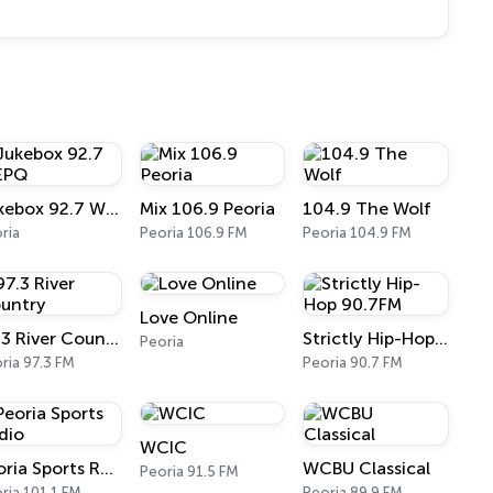
Jukebox 92.7 WEPQ
Mix 106.9 Peoria
104.9 The Wolf
ria
Peoria 106.9 FM
Peoria 104.9 FM
Love Online
97.3 River Country
Strictly Hip-Hop 90.7FM
Peoria
ria 97.3 FM
Peoria 90.7 FM
WCIC
Peoria Sports Radio
WCBU Classical
Peoria 91.5 FM
ria 101.1 FM
Peoria 89.9 FM