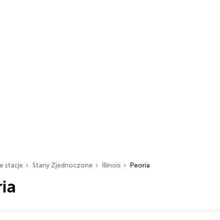
e stacje
Stany Zjednoczone
Illinois
Peoria
ia
ch…