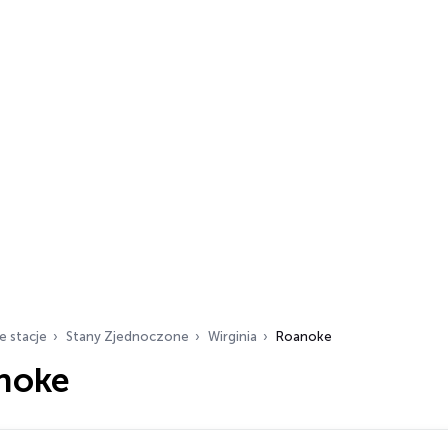
e stacje
Stany Zjednoczone
Wirginia
Roanoke
noke
ch…