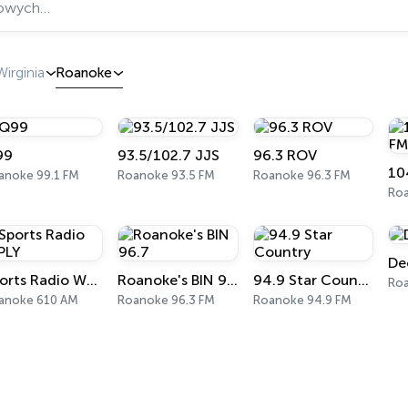
Wirginia
Roanoke
99
93.5/102.7 JJS
96.3 ROV
10
anoke 99.1 FM
Roanoke 93.5 FM
Roanoke 96.3 FM
Roa
De
Sports Radio WPLY
Roanoke's BIN 96.7
94.9 Star Country
Ro
anoke 610 AM
Roanoke 96.3 FM
Roanoke 94.9 FM