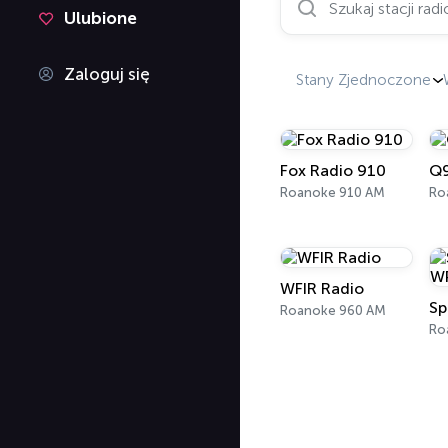
Ulubione
Zaloguj się
Stany Zjednoczone
Fox Radio 910
Q
Roanoke 910 AM
Ro
WFIR Radio
Roanoke 960 AM
Ro