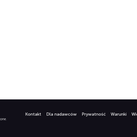
Kontakt
Dla nadawców
Prywatność
Warunki
Wi
żone.