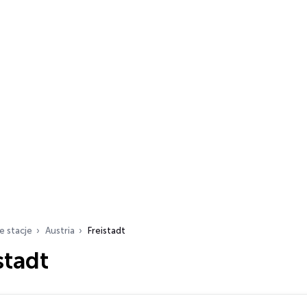
e stacje
Austria
Freistadt
stadt
ch…