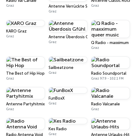
Radio Val Canale
Antenne Classic Rock
Graz
Graz
Antenne Verrückte Stunde
Graz
KARO Graz
Graz
Antenne Überdosis Gfühl
Graz
Q Radio - maxximum qu
Graz
Sailbeatzone
Graz
The Best of Hip Hop
Radio Soundportal
Graz
Graz 97.9 - 102.1 FM
FunBoxX
Graz
Antenne Partyhitmix
Radio Valcanale
Graz
Graz
Kes Radio
Graz
Radio Antenna Void
Antenne Urlaubs-Hits