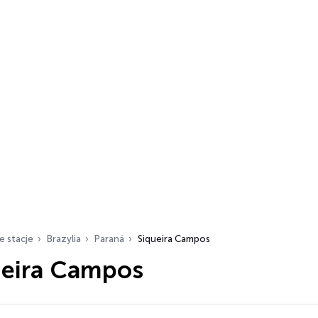
e stacje
Brazylia
Paraná
Siqueira Campos
ueira Campos
ch…