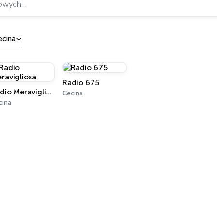
ecina
Radio 675
Radio Meravigliosa
Cecina
cina