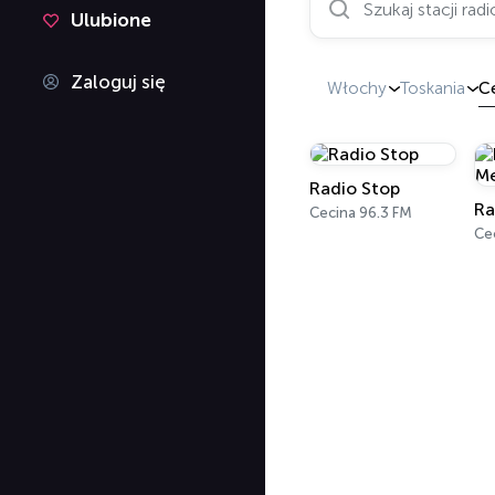
Ulubione
Zaloguj się
Włochy
Toskania
C
Radio Stop
Cecina 96.3 FM
Ce