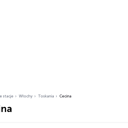
e stacje
Włochy
Toskania
Cecina
ina
ch…