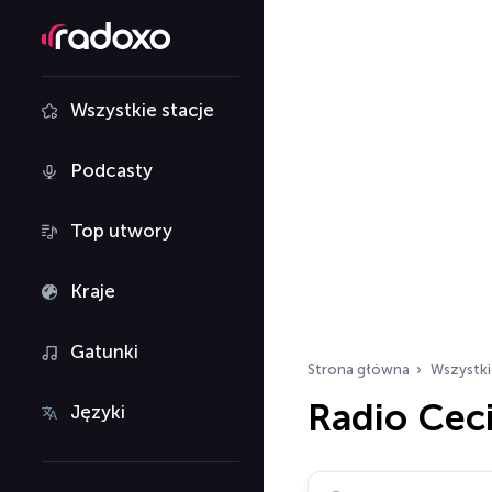
Wszystkie stacje
Podcasty
Top utwory
Kraje
Gatunki
Strona główna
Wszystki
Radio Cec
Języki
Szukaj stacji radiowy