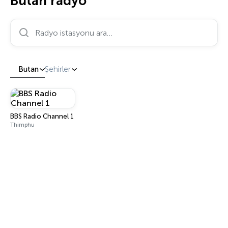
Butan radyo
Radyo istasyonu ara…
Butan
Şehirler
BBS Radio Channel 1
Thimphu