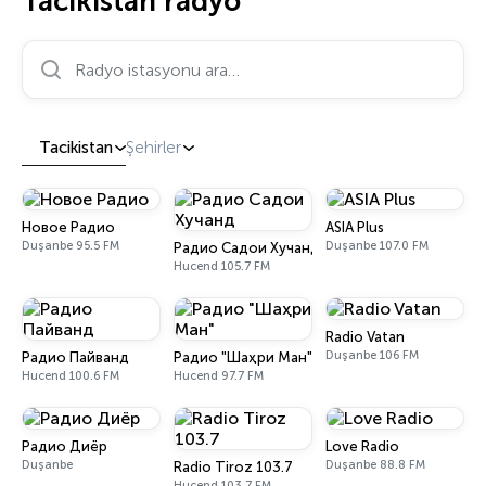
Tacikistan radyo
Radyo istasyonu ara…
Tacikistan
Şehirler
Новое Радио
ASIA Plus
Duşanbe 95.5 FM
Duşanbe 107.0 FM
Радио Садои Хучанд
Hucend 105.7 FM
Radio Vatan
Duşanbe 106 FM
Радио Пайванд
Радио "Шаҳри Ман"
Hucend 100.6 FM
Hucend 97.7 FM
Радио Диёр
Love Radio
Duşanbe
Duşanbe 88.8 FM
Radio Tiroz 103.7
Hucend 103.7 FM