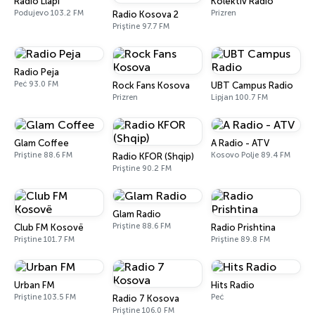
Radio Llapi
Kolektiv Radio
Podujevo 103.2 FM
Prizren
Radio Kosova 2
Priştine 97.7 FM
Radio Peja
Peć 93.0 FM
Rock Fans Kosova
UBT Campus Radio
Prizren
Lipjan 100.7 FM
Glam Coffee
A Radio - ATV
Priştine 88.6 FM
Kosovo Polje 89.4 FM
Radio KFOR (Shqip)
Priştine 90.2 FM
Glam Radio
Priştine 88.6 FM
Club FM Kosovë
Radio Prishtina
Priştine 101.7 FM
Priştine 89.8 FM
Urban FM
Hits Radio
Priştine 103.5 FM
Peć
Radio 7 Kosova
Priştine 106.0 FM