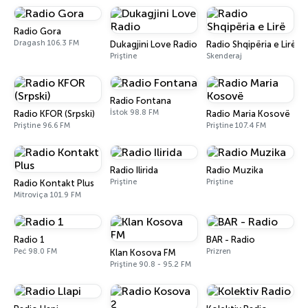
Radio Gora
Dragash 106.3 FM
Dukagjini Love Radio
Radio Shqipëria e Lirë
Priştine
Skenderaj
Radio Fontana
İstok 98.8 FM
Radio KFOR (Srpski)
Radio Maria Kosovë
Priştine 96.6 FM
Priştine 107.4 FM
Radio Ilirida
Radio Muzika
Priştine
Priştine
Radio Kontakt Plus
Mitroviça 101.9 FM
Radio 1
BAR - Radio
Peć 98.0 FM
Prizren
Klan Kosova FM
Priştine 90.8 - 95.2 FM