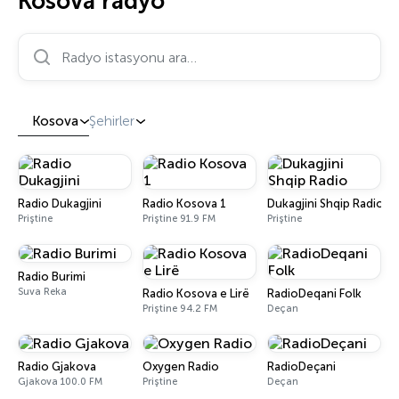
Kosova radyo
Radyo istasyonu ara…
Kosova
Şehirler
Radio Dukagjini
Radio Kosova 1
Dukagjini Shqip Radio
Priştine
Priştine 91.9 FM
Priştine
Radio Burimi
Suva Reka
Radio Kosova e Lirë
RadioDeqani Folk
Priştine 94.2 FM
Deçan
Radio Gjakova
Oxygen Radio
RadioDeçani
Gjakova 100.0 FM
Priştine
Deçan