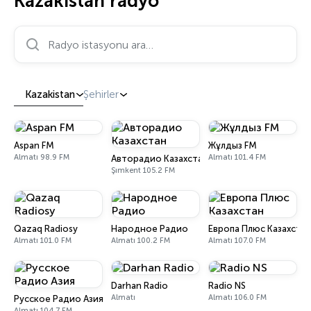
Kazakistan radyo
Radyo istasyonu ara…
Kazakistan
Şehirler
Aspan FM
Жұлдыз FM
Almatı 98.9 FM
Almatı 101.4 FM
Авторадио Казахстан
Şımkent 105.2 FM
Qazaq Radiosy
Народное Радио
Европа Плюс Казахста
Almatı 101.0 FM
Almatı 100.2 FM
Almatı 107.0 FM
Darhan Radio
Radio NS
Almatı
Almatı 106.0 FM
Русское Радио Азия
Almatı 104.7 FM