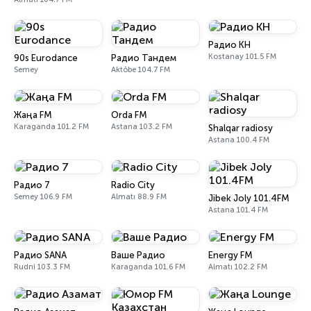
Радио КН
Kostanay 101.5 FM
90s Eurodance
Радио Тандем
Semey
Aktöbe 104.7 FM
Жаңа FM
Orda FM
Karaganda 101.2 FM
Astana 103.2 FM
Shalqar radiosy
Astana 100.4 FM
Радио 7
Radio City
Semey 106.9 FM
Almatı 88.9 FM
Jibek Joly 101.4FM
Astana 101.4 FM
Радио SANA
Ваше Радио
Energy FM
Rudni 103.3 FM
Karaganda 101.6 FM
Almatı 102.2 FM