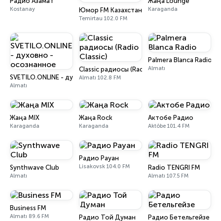
Радио Азамат
Жаңа Lounge
Kostanay
Karaganda
Юмор FM Казахстан
Temirtau 102.0 FM
Palmera Blanca Radio
Almatı
Classic радиосы (Radio Classic)
SVETILO.ONLINE - духовно - осознанное
Almatı 102.8 FM
Almatı
Жаңа MIX
Жаңа Rock
Актобе Радио
Karaganda
Karaganda
Aktöbe 101.4 FM
Радио Рауан
Lisakovsk 104.0 FM
Synthwave Club
Radio TENGRI FM
Almatı
Almatı 107.5 FM
Business FM
Almatı 89.6 FM
Радио Той Думан
Радио Бетельгейзе