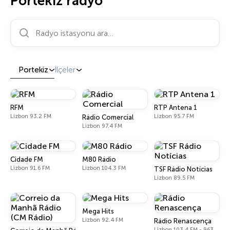
Portekiz radyo
Radyo istasyonu ara…
Portekiz
İlçeler
RFM
RTP Antena 1
Lizbon 93.2 FM
Lizbon 95.7 FM
Rádio Comercial
Lizbon 97.4 FM
Cidade FM
M80 Rádio
Lizbon 91.6 FM
Lizbon 104.3 FM
TSF Rádio Notícias
Lizbon 89.5 FM
Mega Hits
Lizbon 92.4 FM
Rádio Renascença
Lizbon 103.4 FM - 963 AM