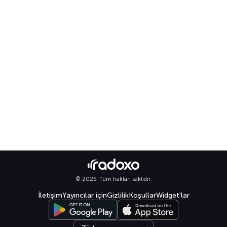
© 2026. Tüm hakları saklıdır.
İletişim
Yayıncılar için
Gizlilik
Koşullar
Widget'lar
Select language