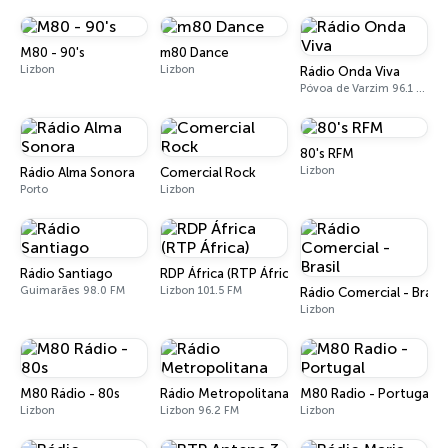
M80 - 90's
m80 Dance
Lizbon
Lizbon
Rádio Onda Viva
Póvoa de Varzim 96.1 FM
80's RFM
Lizbon
Rádio Alma Sonora
Comercial Rock
Porto
Lizbon
Rádio Santiago
RDP África (RTP África)
Guimarães 98.0 FM
Lizbon 101.5 FM
Rádio Comercial - Brasil
Lizbon
M80 Rádio - 80s
Rádio Metropolitana
M80 Radio - Portugal
Lizbon
Lizbon 96.2 FM
Lizbon