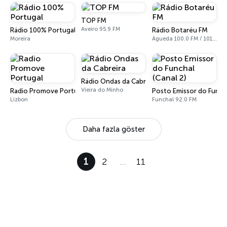
TOP FM
Aveiro 95.9 FM
Rádio 100% Portugal
Rádio Botaréu FM
Moreira
Águeda 100.0 FM / 101.8 FM
Rádio Ondas da Cabreira
Vieira do Minho
Radio Promove Portugal
Posto Emissor do Funcha
Lizbon
Funchal 92.0 FM
Daha fazla göster
1
2
…
11