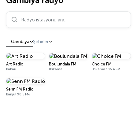
Gambiya radyo
Radyo istasyonu ara…
Gambiya
Şehirler
Art Radio
Boulundala FM
Choice FM
Bakau
Brikama
Brikama 106.4 FM
Senn FM Radio
Banjul 90.5 FM