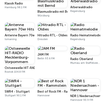
Klassik Radio
Arberwaldradio
Hamburg 98.1 FM
Regensburg
Blasmusikradio mit Bernd
Würzburg
Antenne Bayern 70er Hits
Hitradio RTL - Oldies
Radio Heimatmelodie
Ismaning
Dresden
Regensburg
JAM FM
Berlin 93.6 FM
Radio Oberland
Murnau am Staffelsee 97.5 FM
Ostseewelle HIT-RADIO Mecklenburg-Vorpommern
Rostok 104.8 FM
SWR4 - Stuttgart
Best of Rock FM - Rammstein
Stuttgart 90.1 FM
Hannover
NDR 1 Niedersachsen -
Hannover 90.9 FM