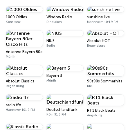
1000 Oldies
Window Radio
sunshine live
Konstanz
Dinslaken
Mannheim 104.9 FM
NIUS
Absolut HOT
Berlin
Regensburg
Antenne Bayern 80er Disco Hits
Münih
Bayern 3
Münih
Absolut Classics
90s90s Sommerhits
Regensburg
Kiel
radio ffn
Deutschlandfunk
Hannover 101.9 FM
RT1 Black Beats
Köln 91.3 FM
Augsburg