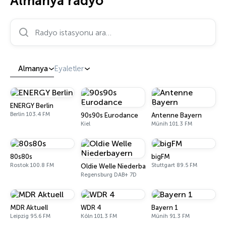
Almanya radyo
Radyo istasyonu ara…
Almanya
Eyaletler
ENERGY Berlin
Berlin 103.4 FM
90s90s Eurodance
Antenne Bayern
Kiel
Münih 101.3 FM
80s80s
bigFM
Rostok 100.8 FM
Stuttgart 89.5 FM
Oldie Welle Niederbayern
Regensburg DAB+ 7D
MDR Aktuell
WDR 4
Bayern 1
Leipzig 95.6 FM
Köln 101.3 FM
Münih 91.3 FM