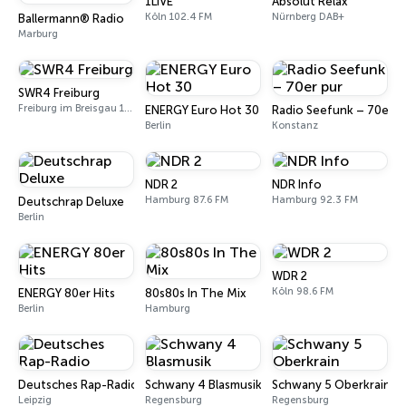
1LIVE
Absolut Relax
Köln 102.4 FM
Nürnberg DAB+
Ballermann® Radio
Marburg
SWR4 Freiburg
Freiburg im Breisgau 100.2 FM
ENERGY Euro Hot 30
Radio Seefunk – 70er p
Berlin
Konstanz
NDR 2
NDR Info
Hamburg 87.6 FM
Hamburg 92.3 FM
Deutschrap Deluxe
Berlin
WDR 2
Köln 98.6 FM
ENERGY 80er Hits
80s80s In The Mix
Berlin
Hamburg
Deutsches Rap-Radio
Schwany 4 Blasmusik
Schwany 5 Oberkrain
Leipzig
Regensburg
Regensburg