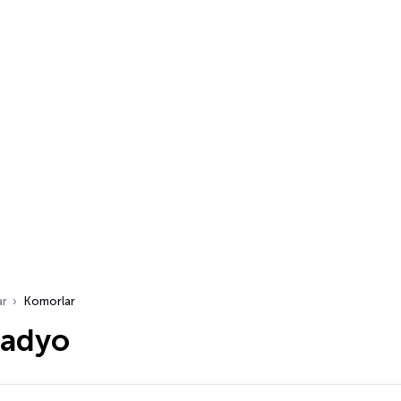
ar
Komorlar
radyo