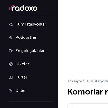
Tüm istasyonlar
Podcastler
En çok çalanlar
Ülkeler
Türler
Ana sayfa
Tüm istasyonl
Komorlar 
Diller
Radyo istasyonu ara…