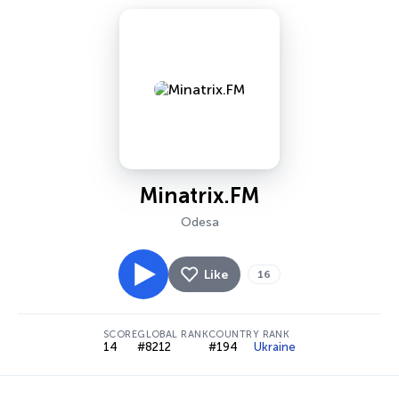
Minatrix.FM
Odesa
Like
16
SCORE
GLOBAL RANK
COUNTRY RANK
14
#8212
#194
Ukraine