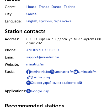
Genre:
House
,
Trance
,
Dance
,
Techno
City:
Odesa
Language:
English
,
Русский
,
Українська
Station contacts
Address:
65000, Україна, г. Одесса, ул. М. Арнаутская 88,
офис 202
Phone:
+38 (097) 04 05 800
Email:
support@minatrix.fm
Website:
minatrix.fm
Social:
@minatrix.fm
@minatrix.fm
@minatrixfm
@victor.prog
Список українських радіостанцій
Applications:
Google Play
Recommended stations