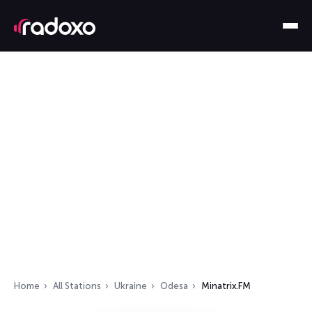
Home
All Stations
Ukraine
Odesa
Minatrix.FM