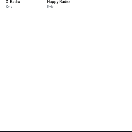
X-Radio
Happy Radio
Kyiv
Kyiv