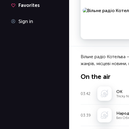
Favorites
Sign in
Вільне радіо Котельва —
жанрів, місцеві новини,
On the air
OK
03:42
Tricky N
Народ
03:39
Без Об