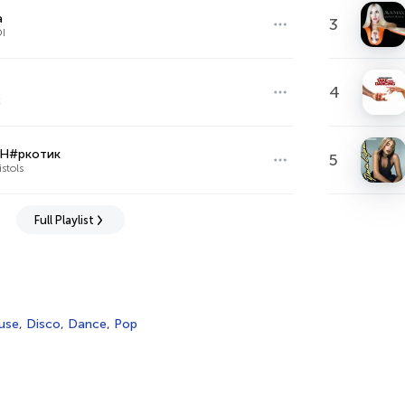
a
3
I
4
x
й Н#ркотик
5
stols
Full Playlist
use
,
Disco
,
Dance
,
Pop