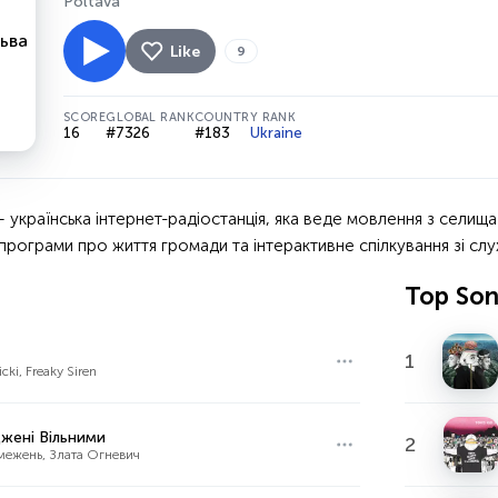
Poltava
Like
9
SCORE
GLOBAL RANK
COUNTRY RANK
16
#7326
#183
Ukraine
 українська інтернет-радіостанція, яка веде мовлення з селища
 програми про життя громади та інтерактивне спілкування зі слу
Top So
1
icki, Freaky Siren
жені Вільними
2
межень, Злата Огневич