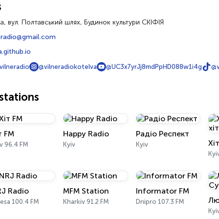
s
а, вул. Полтавський шлях, Будинок культури СКІФІЯ
neradio@gmail.com
.github.io
vilneradio
@vilneradiokotelva
@UC3x7yrJj8mdPpHD088w1i4g
@v
tations
т FM
Happy Radio
Радіо Респект
v 96.4 FM
Kyiv
Kyiv
Kyi
J Radio
MFM Station
Informator FM
esa 100.4 FM
Kharkiv 91.2 FM
Dnipro 107.3 FM
Kyi