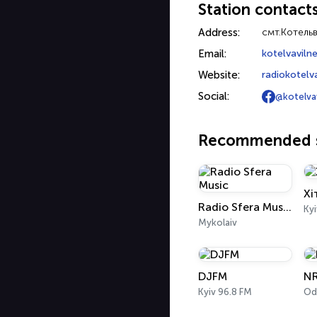
Station contact
Address:
смт.Котельв
Email:
kotelvavil
Website:
radiokotelva
Social:
@kotelva
Recommended s
Хі
Radio Sfera Music
Kyi
Mykolaiv
DJFM
NR
Kyiv 96.8 FM
Od