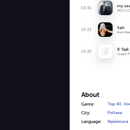
my se
03:36
MOLOD
Salt
03:33
Ava Ma
Я Тві
03:30
Quest Pi
About
Genre:
Top 40
,
Ho
City:
Poltava
Language:
Українська