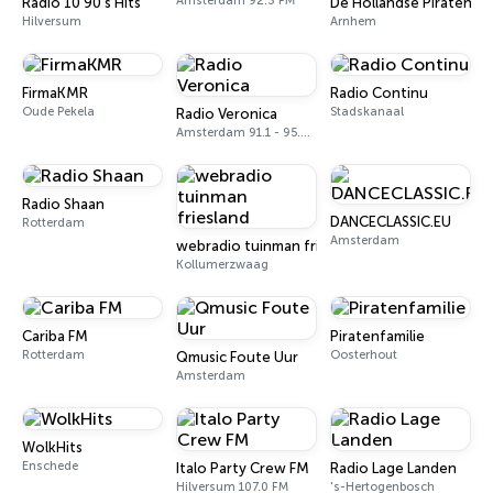
Amsterdam 92.3 FM
Radio 10 90's Hits
De Hollandse Piraten
Hilversum
Arnhem
FirmaKMR
Radio Continu
Oude Pekela
Stadskanaal
Radio Veronica
Amsterdam 91.1 - 95.3 FM
Radio Shaan
DANCECLASSIC.EU
Rotterdam
Amsterdam
webradio tuinman friesland
Kollumerzwaag
Cariba FM
Piratenfamilie
Rotterdam
Oosterhout
Qmusic Foute Uur
Amsterdam
WolkHits
Enschede
Italo Party Crew FM
Radio Lage Landen
Hilversum 107.0 FM
's-Hertogenbosch