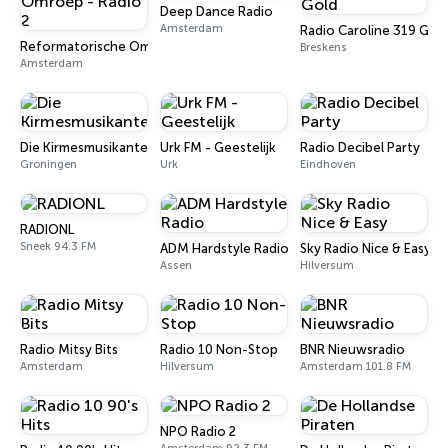
Deep Dance Radio
Amsterdam
Radio Caroline 319 Gol
Reformatorische Omroep - Radio 2
Breskens
Amsterdam
Die Kirmesmusikanten
Urk FM - Geestelijk
Radio Decibel Party
Groningen
Urk
Eindhoven
RADIONL
Sneek 94.3 FM
ADM Hardstyle Radio
Sky Radio Nice & Easy
Assen
Hilversum
Radio Mitsy Bits
Radio 10 Non-Stop
BNR Nieuwsradio
Amsterdam
Hilversum
Amsterdam 101.8 FM
NPO Radio 2