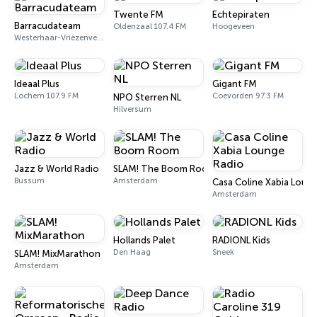
Twente FM
Echtepiraten
Barracudateam
Oldenzaal 107.4 FM
Hoogeveen
Westerhaar-Vriezenveensewijk
Ideaal Plus
Gigant FM
Lochem 107.9 FM
Coevorden 97.3 FM
NPO Sterren NL
Hilversum
Jazz & World Radio
SLAM! The Boom Room
Bussum
Amsterdam
Casa Coline Xabia Loun
Amsterdam
Hollands Palet
RADIONL Kids
Den Haag
Sneek
SLAM! MixMarathon
Amsterdam