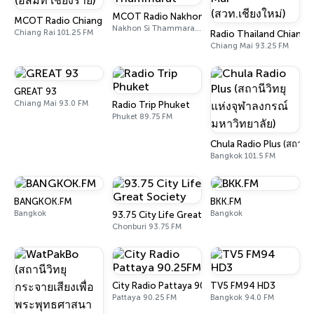
MCOT Radio Nakhon Si Thammarat
MCOT Radio Chiang Rai (อสมท เชียงราย)
Nakhon Si Thammarat 104.5 FM
Chiang Rai 101.25 FM
Radio Thailand Chiang Ma
Chiang Mai 93.25 FM
GREAT 93
Chiang Mai 93.0 FM
Radio Trip Phuket
Phuket 89.75 FM
Chula Radio Plus (สถานีว
Bangkok 101.5 FM
BANGKOK.FM
BKK.FM
Bangkok
Bangkok
93.75 City Life Great Society
Chonburi 93.75 FM
City Radio Pattaya 90.25FM
TV5 FM94 HD3
Pattaya 90.25 FM
Bangkok 94.0 FM