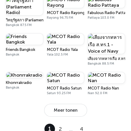
MCOT Radio Rayong
Fabulous Radio Pattaya
Rayong 96.75 FM
Pattaya 103.0 FM
วิทยุรัฐสภา (Parliament Radio)
Bangkok 87.5 FM
Friends Bangkok
MCOT Radio Yala
Bangkok
Yala 102.5 FM
เสียงจากทหารเรือ ส.ทร.1 
Bangkok 88.5 FM
Khonrrakradio
Bangkok
MCOT Radio Satun
MCOT Radio Nan
Satun 93.25 FM
Nan 92.0 FM
Meer tonen
1
2
…
4