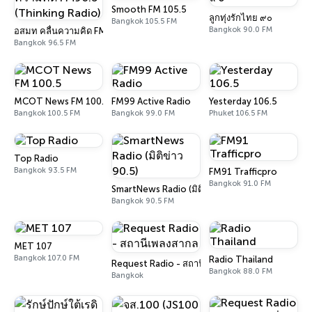
Smooth FM 105.5
ลูกทุ่งรักไทย ๙๐
Bangkok 105.5 FM
Bangkok 90.0 FM
อสมท คลื่นความคิด FM96.5 (Thinking Radio)
Bangkok 96.5 FM
MCOT News FM 100.5
FM99 Active Radio
Yesterday 106.5
Bangkok 100.5 FM
Bangkok 99.0 FM
Phuket 106.5 FM
Top Radio
Bangkok 93.5 FM
FM91 Trafficpro
Bangkok 91.0 FM
SmartNews Radio (มิติข่าว 90.5)
Bangkok 90.5 FM
MET 107
Bangkok 107.0 FM
Radio Thailand
Request Radio - สถานีเพลงสากล
Bangkok 88.0 FM
Bangkok