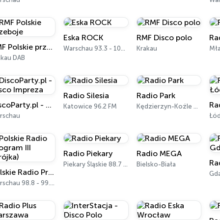
Eska ROCK
RMF Disco polo
Ra
RMF Polskie przeboje
Warschau 93.3 - 102.0 FM
Krakau
Mła
akau DAB
Radio Silesia
Radio Park
DiscoParty.pl - Disco Impreza
Ra
Katowice 96.2 FM
Kędzierzyn-Koźle 93.9 FM
rschau
Łód
Radio Piekary
Radio MEGA
Piekary Śląskie 88.7 FM
Bielsko-Biała
Polskie Radio Program III (Trójka)
Gda
Warschau 98.8 - 99.1 FM