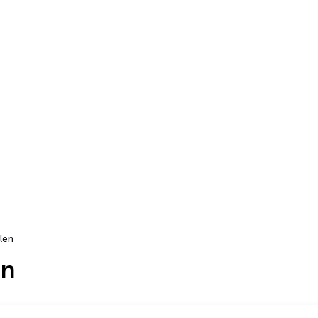
len
en