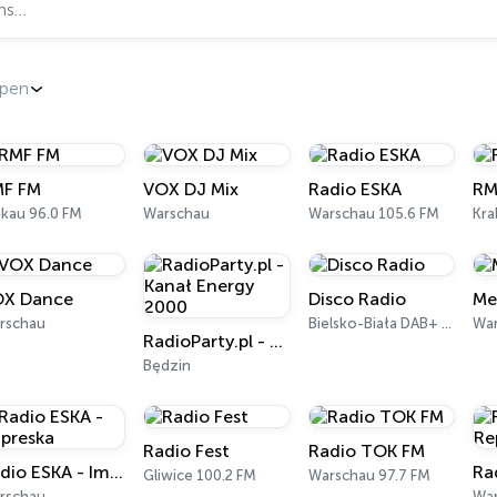
pen
F FM
VOX DJ Mix
Radio ESKA
RM
akau 96.0 FM
Warschau
Warschau 105.6 FM
Kra
X Dance
Disco Radio
Me
rschau
Bielsko-Biała DAB+ (kanał 5B, 176.640 MHz)
War
RadioParty.pl - Kanał Energy 2000
Będzin
Radio Fest
Radio TOK FM
Radio ESKA - Impreska
Ra
Gliwice 100.2 FM
Warschau 97.7 FM
rschau
Wa