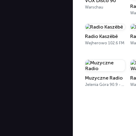
VOX Disco 90
Warschau
Wa
Radio Kaszëbë
Ra
Wejherowo 102.6 FM
Wa
Muzyczne Radio
Ra
Jelenia Góra 90.9 - 105.8 FM
Wa