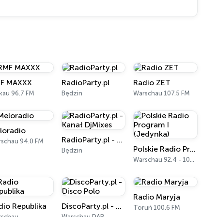
F MAXXX
RadioParty.pl
Radio ZET
kau 96.7 FM
Będzin
Warschau 107.5 FM
loradio
RadioParty.pl - Kanał DjMixes
schau 94.0 FM
Polskie Radio Program I (Jedynka)
Będzin
Warschau 92.4 - 102.4 FM
Radio Maryja
dio Republika
DiscoParty.pl - Disco Polo
Toruń 100.6 FM
rschau
Warschau DAB