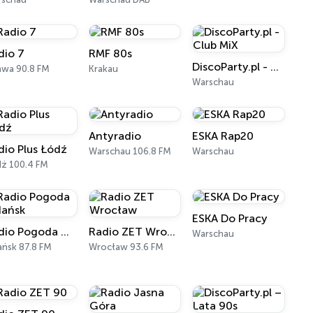
dio 7
RMF 80s
DiscoParty.pl - Club MiX
wa 90.8 FM
Krakau
Warschau
Antyradio
ESKA Rap20
dio Plus Łódź
Warschau 106.8 FM
Warschau
ź 100.4 FM
ESKA Do Pracy
Radio Pogoda Gdańsk
Radio ZET Wrocław
Warschau
ńsk 87.8 FM
Wrocław 93.6 FM