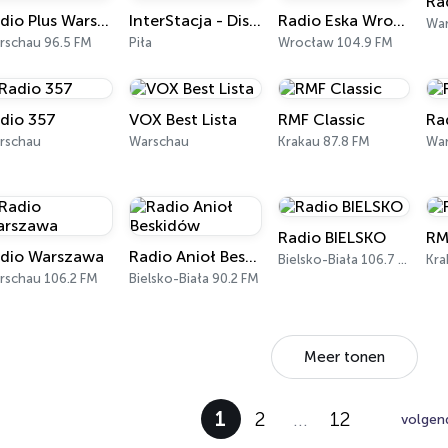
Ra
Radio Plus Warszawa
InterStacja - Disco Polo
Radio Eska Wrocław
Wa
rschau 96.5 FM
Piła
Wrocław 104.9 FM
dio 357
VOX Best Lista
RMF Classic
Ra
rschau
Warschau
Krakau 87.8 FM
War
Radio BIELSKO
RM
dio Warszawa
Radio Anioł Beskidów
Bielsko-Biała 106.7 FM
Kra
rschau 106.2 FM
Bielsko-Biała 90.2 FM
Meer tonen
1
2
…
12
volgen