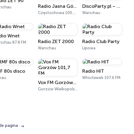
dio ZET 90
Radio Jasna Góra
DiscoParty.pl – Lata 90s
rschau
Częstochowa 100.6 FM
Warschau
dio Wnet
Radio ZET 2000
Radio Club Party
schau 87.8 FM
Warschau
Lipowa
F 80s disco
Radio HIT
kau
Włocławek 107.6 FM
Vox FM Gorzów 101,7 FM
Gorzów Wielkopolski 101.7 FM
de pagina