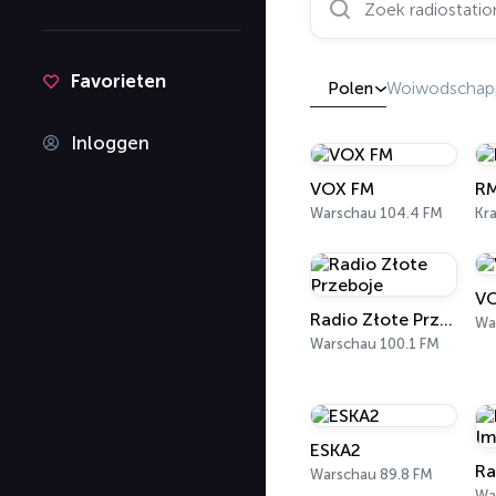
Favorieten
Polen
Woiwodschap
Inloggen
VOX FM
RM
Warschau 104.4 FM
Kr
VO
Radio Złote Przeboje
Wa
Warschau 100.1 FM
ESKA2
Warschau 89.8 FM
Wa