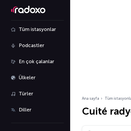
Tüm istasyonlar
Podcastler
En çok çalanlar
Ülkeler
Türler
Ana sayfa
Tüm istasyonl
Cuité rad
Diller
Radyo istasyonu ara…