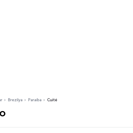
ar
Brezilya
Paraíba
Cuité
yo