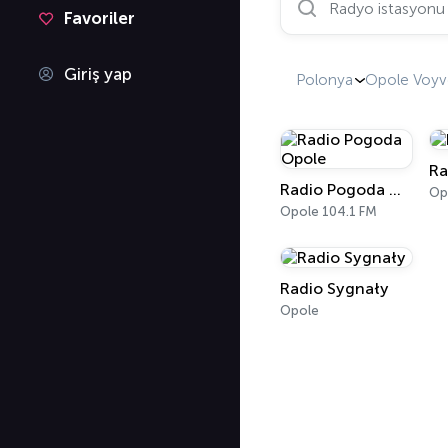
Favoriler
Giriş yap
Polonya
Opole Voyvo
Ra
Radio Pogoda Opole
Op
Opole 104.1 FM
Radio Sygnały
Opole