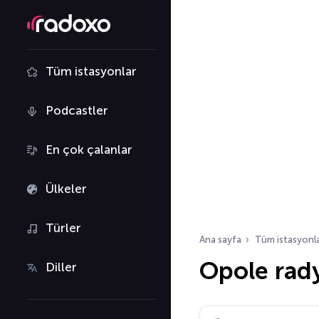
Tüm istasyonlar
Podcastler
En çok çalanlar
Ülkeler
Türler
Ana sayfa
Tüm istasyonl
Opole rad
Diller
Radyo istasyonu ara…