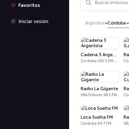
Favoritos
Iniciar sesión
Argentina
Córdoba
Cadena 3 Argentina
Córdoba 100.5 FM, 700 AM
Có
Radio La Gigante
Villa Dolores 98.1 FM
Có
Loca Suelta FM
Ra
Córdoba 94.7 FM
Vil