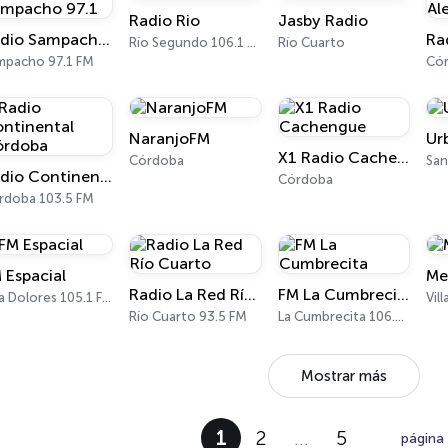
Radio Rio
Jasby Radio
Radio Sampacho 97.1
Río Segundo 106.1 FM
Río Cuarto
mpacho 97.1 FM
Cór
NaranjoFM
Ur
X1 Radio Cachengue
Córdoba
Radio Continental Córdoba
Córdoba
rdoba 103.5 FM
 Espacial
Me
Radio La Red Río Cuarto
FM La Cumbrecita
Villa Dolores 105.1 FM
Vil
Río Cuarto 93.5 FM
La Cumbrecita 106.5 FM
Mostrar más
1
2
…
5
página 