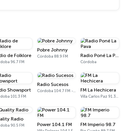
Pobre Johnny
dio de Folklore
Radio Poné La Pava
Córdoba 88.9 FM
doba 96.7 FM
Córdoba
Radio Sucesos
dio Showsport
FM La Hechicera
Córdoba 104.7 FM - 1350 AM
doba 101.3 FM
Villa Carlos Paz 91.3 FM
ality Radio
Power 104.1 FM
FM Imperio 98.7
doba 90.5 FM
Villa Dolores 104.1 FM
Río Cuarto 89.7 FM