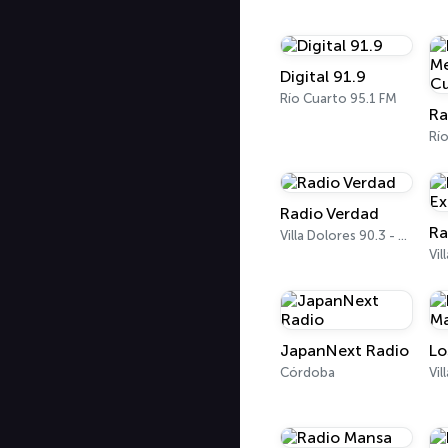
Digital 91.9
Río Cuarto 95.1 FM
Rí
Radio Verdad
Villa Dolores 90.3 - 98.5 FM
Vil
JapanNext Radio
Lo
Córdoba
Vil