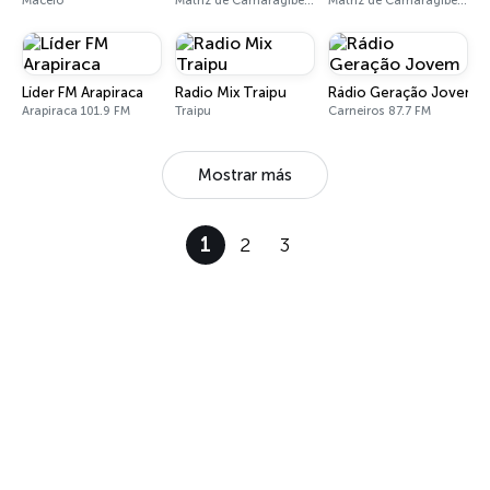
Maceió
Matriz de Camaragibe 91.7 FM
Matriz de Camaragibe 87.9 FM
Líder FM Arapiraca
Radio Mix Traipu
Rádio Geração Jovem
Arapiraca 101.9 FM
Traipu
Carneiros 87.7 FM
Mostrar más
1
2
3