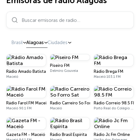
Emisoras de radio Alagoas
Buscar emisoras de radio…
Brasil
Alagoas
Ciudades
Piseiro FM
Delmiro Gouveia
Rádio Amado Batista
Rádio Brega FM
Maceió
Maceió 103.1 FM
Rádio Farol FM Maceió
Radio Carreiro So Forro Sat
Rádio Correio 98.5 FM
Maceió 90.1 FM
Maceió
Porto Real do Colégio 98.5 FM
Gazeta FM - Maceió
Rádio Brasil Espírita
Rádio Jc Fm Online
Maceió 94.1 FM
Maceió
União dos Palmares