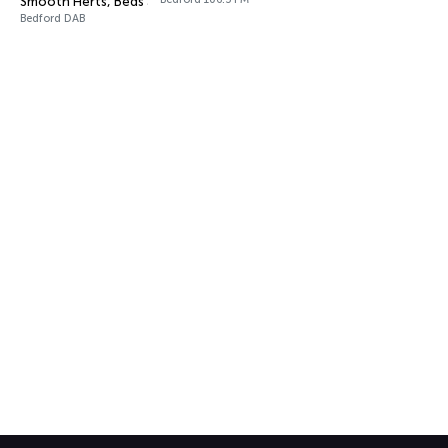
Smooth Herts, Beds and Bucks
Bedford DAB