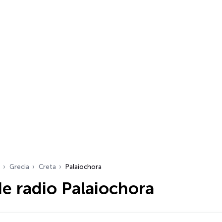
Grecia
Creta
Palaiochora
e radio Palaiochora
dio…