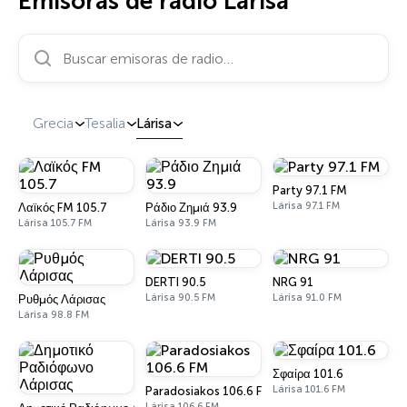
Emisoras de radio Lárisa
Buscar emisoras de radio…
Grecia
Tesalia
Lárisa
Party 97.1 FM
Lárisa 97.1 FM
Λαϊκός FM 105.7
Ράδιο Ζημιά 93.9
Lárisa 105.7 FM
Lárisa 93.9 FM
DERTI 90.5
NRG 91
Lárisa 90.5 FM
Lárisa 91.0 FM
Ρυθμός Λάρισας
Lárisa 98.8 FM
Σφαίρα 101.6
Lárisa 101.6 FM
Paradosiakos 106.6 FM
Lárisa 106.6 FM