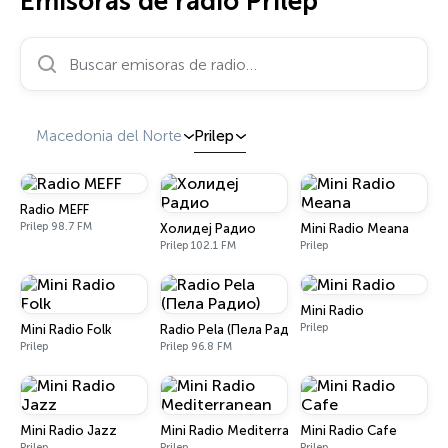
Emisoras de radio Prilep
Buscar emisoras de radio…
Macedonia del Norte
Prilep
Radio MEFF
Prilep 98.7 FM
Холидеј Радио
Mini Radio Meana
Prilep 102.1 FM
Prilep
Mini Radio
Prilep
Mini Radio Folk
Radio Pela (Пела Радио)
Prilep
Prilep 96.8 FM
Mini Radio Jazz
Mini Radio Mediterranean
Mini Radio Cafe
Prilep
Prilep
Prilep