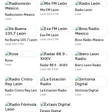
Mix FM León
Radio León
León 103.1 FM
León
Radiovisión México
León
Exa FM León
León 104.1 FM
Ke Buena 105.7 León
Boss Radio Mexico
León 105.7 FM
León
Rose
León
Radar 88.9 - XHXV
lbero Leon Radio
León 88.9 FM
León
Radio Cristo Rey León
La Estación Radio
Sintonía Digital
León
León
León
Éxtasis Digital