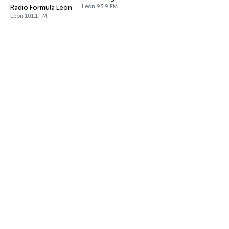
León 95.9 FM
Radio Fórmula León
León 101.1 FM