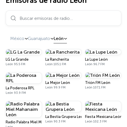
Emisoras de radio León
Buscar emisoras de radio…
México
Guanajuato
León
LG La Grande
La Rancherita
La Lupe León
León 95.5 FM
León 105.1 FM
León 96.7 FM
La Mejor León
Trión FM León
León 99.9 FM
León 107.1 FM
La Poderosa RPL
León 93.9 FM
La Bestia Grupera León
Fiesta Mexicana León
León 90.3 FM
León 102.3 FM
Radio Palabra Miel Mahanaim León
León