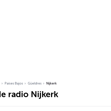
Países Bajos
Güeldres
Nijkerk
e radio Nijkerk
dio…