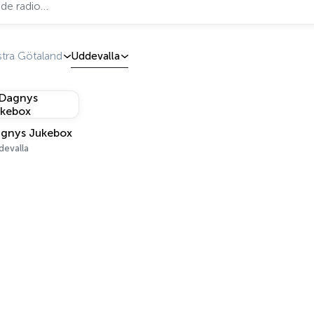
stra Götaland
Uddevalla
gnys Jukebox
devalla