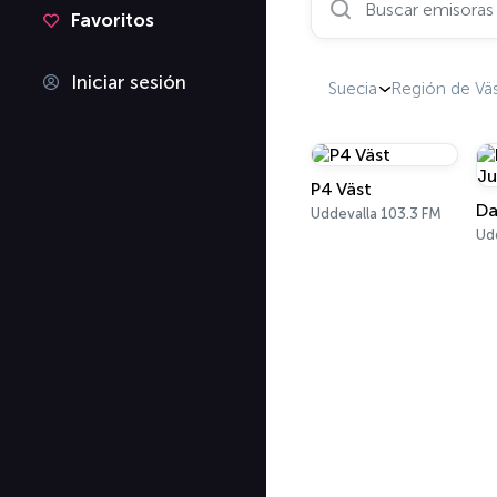
Favoritos
Iniciar sesión
Suecia
Región de Vä
P4 Väst
Da
Uddevalla 103.3 FM
Ud