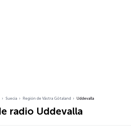
Suecia
Región de Västra Götaland
Uddevalla
e radio Uddevalla
dio…