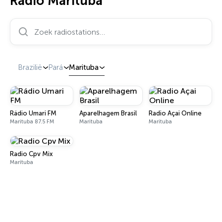
Radio Marituba
Zoek radiostations…
Brazilië
Pará
Marituba
Rádio Umari FM
Aparelhagem Brasil
Radio Açai Online
Marituba 87.5 FM
Marituba
Marituba
Radio Cpv Mix
Marituba