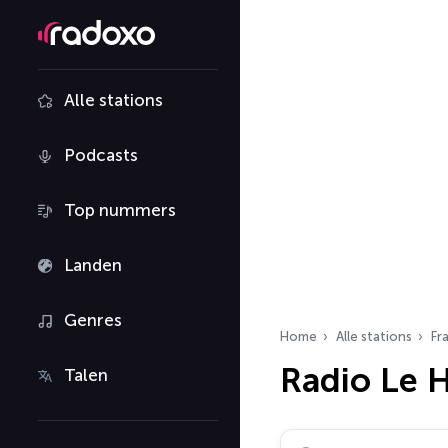
Alle stations
Podcasts
Top nummers
Landen
Genres
Home
Alle stations
Fra
Radio Le 
Talen
Zoek radiostations…