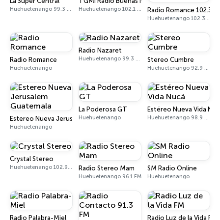
La Super Central
TGMI Radio Buenas Nuevas
Huehuetenango 99.3 FM
Huehuetenango 102.1 FM
Radio Romance 102.3 F
Huehuetenango 102.3 FM
Radio Nazaret
Huehuetenango 99.3 FM
Radio Romance
Stereo Cumbre
Huehuetenango
Huehuetenango 92.9 FM
La Poderosa GT
Estéreo Nueva Vida Nuc
Huehuetenango
Huehuetenango 98.9 FM
Estereo Nueva Jerusalem Guatemala
Huehuetenango
Crystal Stereo
Huehuetenango 102.9 FM
Radio Stereo Mam
SM Radio Online
Huehuetenango 96.1 FM
Huehuetenango
Radio Palabra-Miel
Radio Luz de la Vida FM