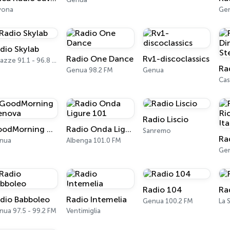
vona
Gen
dio Skylab
Radio One Dance
Rv1-discoclassics
Varazze 91.1 - 96.8 FM
Genua 98.2 FM
Genua
Cas
Radio Liscio
GoodMorning Genova
Radio Onda Ligure 101
Sanremo
nua
Albenga 101.0 FM
Ge
Radio 104
Ra
dio Babboleo
Radio Intemelia
Genua 100.2 FM
La 
ua 97.5 - 99.2 FM
Ventimiglia