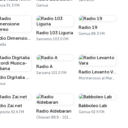
ua 91.3 FM
Genua
Radio 19
Radio 103 Liguria
Genua 88.3 FM
Radio Dimensione Stereo
Sanremo 103.0 FM
ella
Radio A
Radio Levanto Vara
Sarzana 101.0 FM
Radio Digitalia Ricordi Musica-Italiana
Monterosso al Mare 89.9 FM
nua
dio Zai.net
Babboleo Lab
Radio Aldebaran
Spezia 92.6 FM
Genua 92.9 FM
Chiavari 88.8 - 101.5 FM