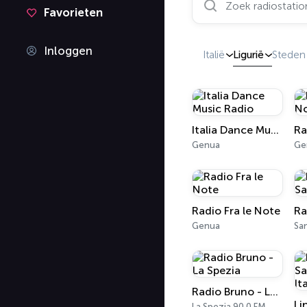
Favorieten
Inloggen
Italië
Ligurië
Steden
Italia Dance Music Radio
Genua
Gen
Radio Fra le Note
Ra
Genua
Sa
Radio Bruno - La Spezia
La Spezia 90.0 FM