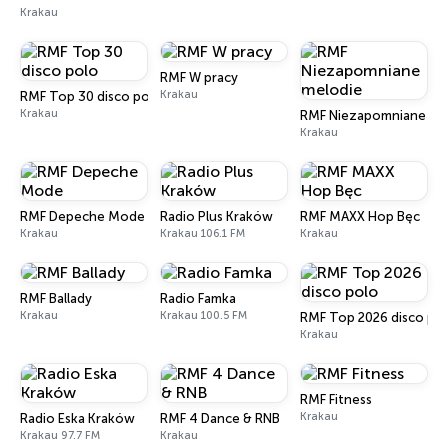
Krakau
RMF W pracy
Krakau
RMF Top 30 disco polo
Krakau
RMF Niezapomniane me
Krakau
RMF Depeche Mode
Radio Plus Kraków
RMF MAXX Hop Bęc
Krakau
Krakau 106.1 FM
Krakau
RMF Ballady
Radio Famka
Krakau
Krakau 100.5 FM
RMF Top 2026 disco po
Krakau
RMF Fitness
Krakau
Radio Eska Kraków
RMF 4 Dance & RNB
Krakau 97.7 FM
Krakau