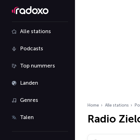
Alle stations
Podcasts
Top nummers
Landen
Genres
Home
Alle stations
Po
Radio Zie
Talen
Zoek radiostations…