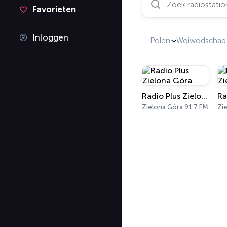
Favorieten
Inloggen
Polen
Woiwodschap 
Radio Plus Zielona Góra
Zielona Góra 91.7 FM