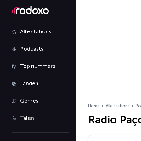
Alle stations
Podcasts
Top nummers
Landen
Genres
Home
Alle stations
Po
Radio Paço
Talen
Zoek radiostations…