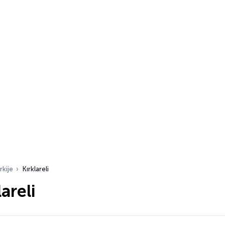
rkije
Kırklareli
areli