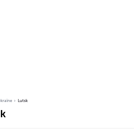
kraïne
Lutsk
sk