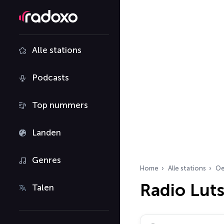
Alle stations
Podcasts
Top nummers
Landen
Genres
Home
Alle stations
Oe
Radio Lut
Talen
Zoek radiostations…