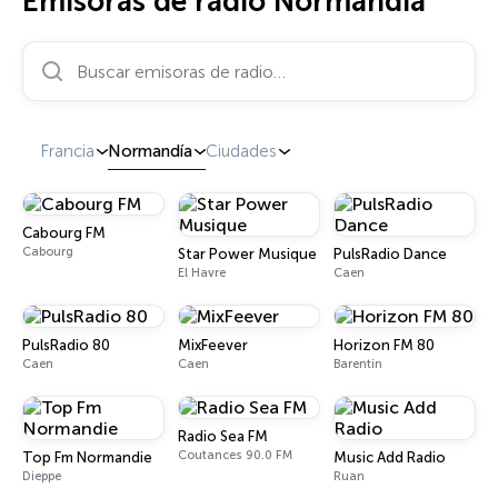
Emisoras de radio Normandía
Buscar emisoras de radio…
Francia
Normandía
Ciudades
Cabourg FM
Cabourg
Star Power Musique
PulsRadio Dance
El Havre
Caen
PulsRadio 80
MixFeever
Horizon FM 80
Caen
Caen
Barentin
Radio Sea FM
Coutances 90.0 FM
Top Fm Normandie
Music Add Radio
Dieppe
Ruan