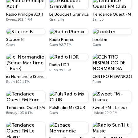
Radio Principe Actif
Le Bouquet Granvillais
Tendance Ouest FM Cl
Évreux 102.4 FM
Granville
San Ló
Station B
Radio Phenix
Lookfm
Caen
Caen 92.7 FM
Caen
Radio HDR
Ruan 99.1 FM
ici Normandie (Seine-Maritime - Eure)
CENTRO HISPANICO DE
Ruan 100.1 FM
Ruan
Tendance Ouest FM Eure
PulsRadio Mx CLUB
Sweet FM - Lisieux
Bernay 103.8 FM
Caen
Lisieux 92.2 FM