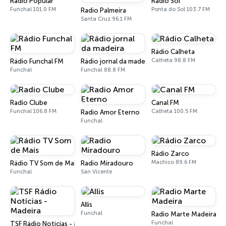
Rádio Popular
Rádio Sol
Funchal 101.0 FM
Ponta do Sol 103.7 FM
Radio Palmeira
Santa Cruz 96.1 FM
Rádio Calheta
Calheta 98.8 FM
Rádio Funchal FM
Rádio jornal da madeira
Funchal
Funchal 88.8 FM
Radio Clube
Canal FM
Funchal 106.8 FM
Calheta 100.5 FM
Radio Amor Eterno
Funchal
Rádio Zarco
Machico 89.6 FM
Rádio TV Som de Mais
Radio Miradouro
Funchal
San Vicente
Allis
Funchal
Radio Marte Madeira
Funchal
TSF Rádio Notícias - Madeira