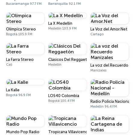
Bucaramanga 97.7 FM
Barranquilla 92.1 FM
La X Medellín
Medellín 103.9 FM
Olímpica Stereo
La Voz del Amor.Net
Bogotá 105.9 FM
Cartago
La Farra Stereo
Clásicos Del Reggaetón
Cali
Medellín
La voz del Recuerdo Ma
Manizales
La Kalle
Bogotá 96.9 FM
LOS40 Colombia
Bogotá 100.4 FM
Radio Policía Nacional -
Medellín 96.4 FM
Mundo Pop Radio
Tropicana Villavicencio